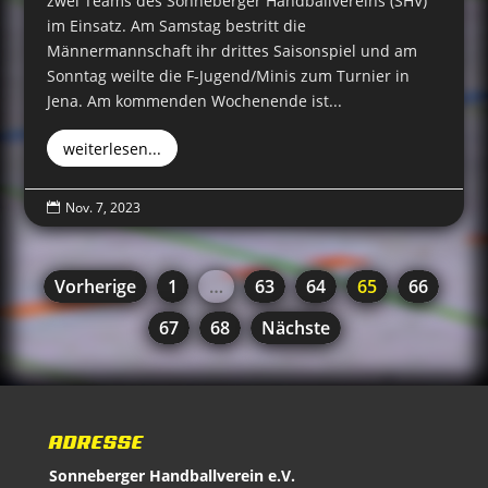
zwei Teams des Sonneberger Handballvereins (SHV)
im Einsatz. Am Samstag bestritt die
Männermannschaft ihr drittes Saisonspiel und am
Sonntag weilte die F-Jugend/Minis zum Turnier in
Jena. Am kommenden Wochenende ist...
weiterlesen...
Nov. 7, 2023

Vorherige
1
…
63
64
65
66
67
68
Nächste
ADRESSE
Sonneberger Handballverein e.V.