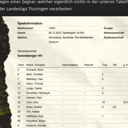
egen einer Gegner, welcher eigentlich nichts in der unteren Tabe
 der Landesliga Thüringen vorarbeiten.