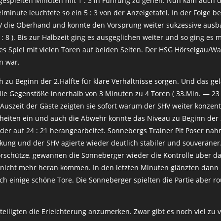
gespielten Minuten mit 1 : 3 in Führung zu gehen. Nun kam auch d
ielminute leuchtete so ein 5 : 3 von der Anzeigetafel. In der Folge
SHV die Oberhand und konnte den Vorsprung weiter sukzessive ausb
: 8 ). Bis zur Halbzeit ging es ausgeglichen weiter und so ging es 
s Spiel mit vielen Toren auf beiden Seiten. Der HSG Hörselgau/Wal
n war.
zu Beginn der 2.Hälfte für klare Verhältnisse sorgen. Und das gel
e Gegenstöße innerhalb von 3 Minuten zu 4 Toren ( 33.Min. — 23 : 
Auszeit der Gäste zeigten sie sofort warum der SHV weiter konzentr
theiten ein und auch die Abwehr konnte das Niveau zu Beginn der 2.
eder auf 24 : 21 herangearbeitet. Sonnebergs Trainer Pit Poser n
rkung und der SHV agierte wieder deutlich stabiler und souveräner
rschütze, gewannen die Sonneberger wieder die Kontrolle über das
sie nicht mehr heran kommen. In den letzten Minuten glänzten dann
einige schöne Tore. Die Sonneberger spielten die Partie aber ro
eiligten die Erleichterung anzumerken. Zwar gibt es noch viel zu v