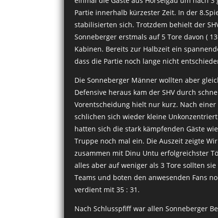
einmal die Gäste aus Hörselgau um nach 3 
Partie innerhalb kürzester Zeit. In der 8.Sp
stabilisierten sich. Trotzdem behielt der 
Sonneberger erstmals auf 5 Tore davon ( 13 
Kabinen. Bereits zur Halbzeit ein spannende
dass die Partie noch lange nicht entschiede
Die Sonneberger Männer wollten aber gleich 
Defensive heraus kam der SHV durch schnell
Vorentscheidung hielt nur kurz. Nach einer 
schlichen sich wieder kleine Unkonzentrier
hatten sich die stark kämpfenden Gäste wi
Truppe noch mal ein. Die Auszeit zeigte Wi
zusammen mit Dinu Untu erfolgreichster Tö
alles aber auf weniger als 3 Tore sollten 
Teams und boten den anwesenden Fans noch 
verdient mit 35 : 31.
Nach Schlusspfiff war allen Sonneberger Bet