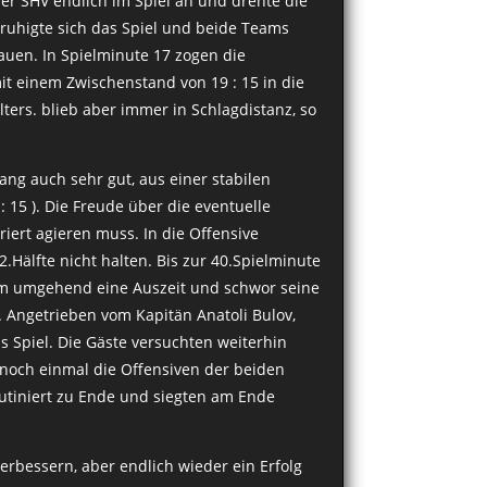
er SHV endlich im Spiel an und drehte die
 beruhigte sich das Spiel und beide Teams
auen. In Spielminute 17 zogen die
mit einem Zwischenstand von 19 : 15 in die
ters. blieb aber immer in Schlagdistanz, so
ang auch sehr gut, aus einer stabilen
15 ). Die Freude über die eventuelle
iert agieren muss. In die Offensive
Hälfte nicht halten. Bis zur 40.Spielminute
ahm umgehend eine Auszeit und schwor seine
. Angetrieben vom Kapitän Anatoli Bulov,
 Spiel. Die Gäste versuchten weiterhin
 noch einmal die Offensiven der beiden
utiniert zu Ende und siegten am Ende
erbessern, aber endlich wieder ein Erfolg