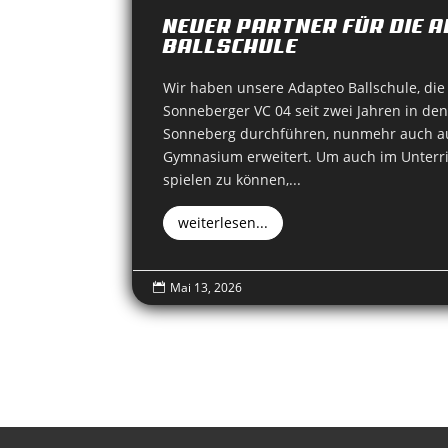
NEUER PARTNER FÜR DIE 
BALLSCHULE
Wir haben unsere Adapteo Ballschule, di
Sonneberger VC 04 seit zwei Jahren in de
Sonneberg durchführen, nunmehr auch a
Gymnasium erweitert. Um auch im Unterri
spielen zu können,...
weiterlesen...
Mai 13, 2026
