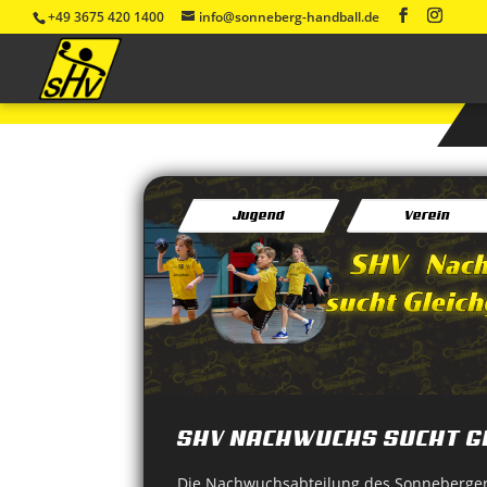
+49 3675 420 1400
info@sonneberg-handball.de
Jugend
Verein
SHV NACHWUCHS SUCHT G
Die Nachwuchsabteilung des Sonneberger