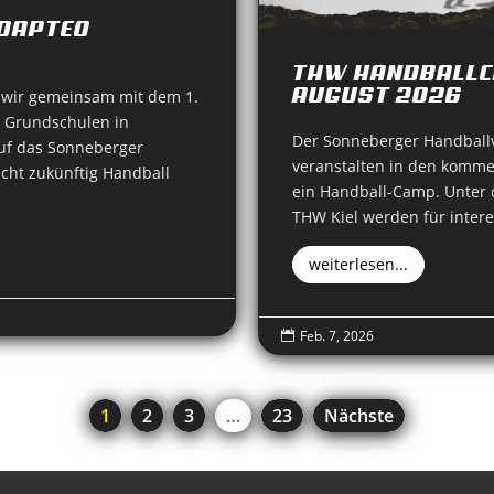
ADAPTEO
THW HANDBALLC
AUGUST 2026
e wir gemeinsam mit dem 1.
n Grundschulen in
Der Sonneberger Handball
uf das Sonneberger
veranstalten in den komm
cht zukünftig Handball
ein Handball-Camp. Unter 
THW Kiel werden für interes
weiterlesen...
Feb. 7, 2026

1
2
3
…
23
Nächste