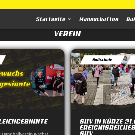
Startseite
Mannschaften
Ba
VEREIN
Ballschule
LEICHGESINNTE
SHV IN KÜRZE 21
EREIGNISREICHE
SHV
 Handballverein wächst