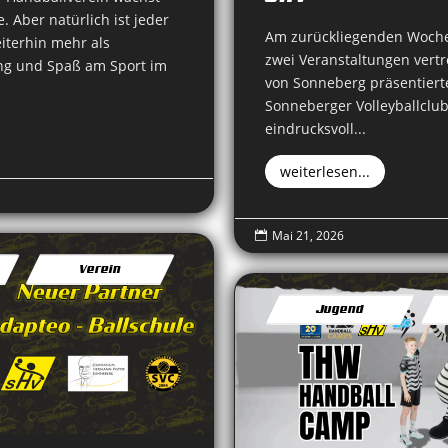
 Aber natürlich ist jeder
Am zurückliegenden Woche
iterhin mehr als
zwei Veranstaltungen vertr
ng und Spaß am Sport im
von Sonneberg präsentier
Sonneberger Volleyballclub
eindrucksvoll...
weiterlesen...
Mai 21, 2026

Verein
Jugend